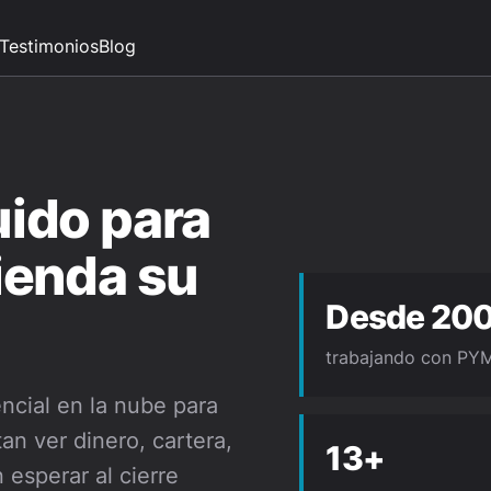
Testimonios
Blog
uido para
ienda su
Desde 20
trabajando con PY
ncial en la nube para
n ver dinero, cartera,
13+
n esperar al cierre