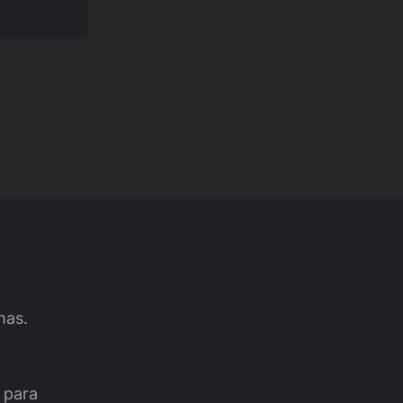
mas.
 para