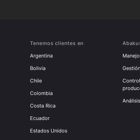
Footer
Tenemos clientes en
Abakus
Argentina
Manejo 
Bolivia
Gestió
Chile
Control
produc
Colombia
Análisi
Costa Rica
Ecuador
Estados Unidos