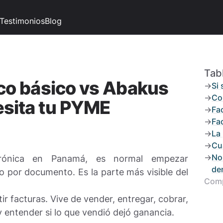
Testimonios
Blog
Tab
ico básico vs Abakus
->
Si
->
Co
sita tu PYME
->
Fa
->
Fa
->
La 
->
Cu
->
No 
ctrónica en Panamá, es normal empezar
den
 por documento. Es la parte más visible del
Comp
r facturas. Vive de vender, entregar, cobrar,
y entender si lo que vendió dejó ganancia.