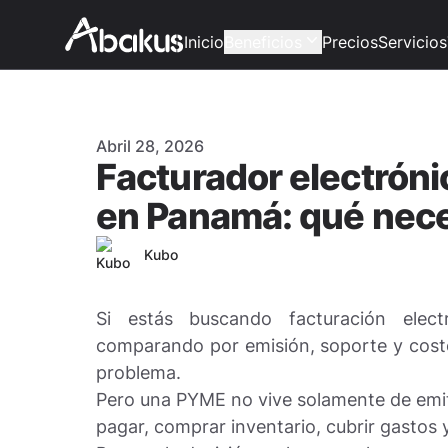
Inicio
Beneficios
Precios
Servicios
Publicado en
Abril 28, 2026
Facturador electrón
en Panamá: qué nece
Autor
Kubo
Si estás buscando facturación ele
comparando por emisión, soporte y costo
problema.
Pero una PYME no vive solamente de emiti
pagar, comprar inventario, cubrir gastos 